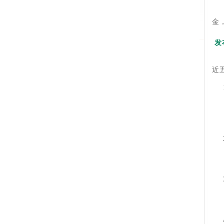
金
发
近五