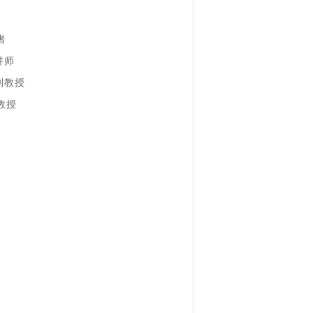
者
讲师
副教授
教授