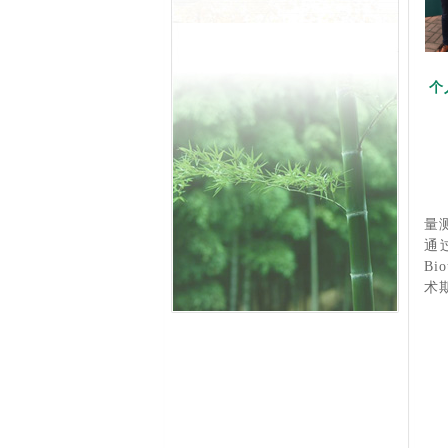
个
量
通过
Bi
术