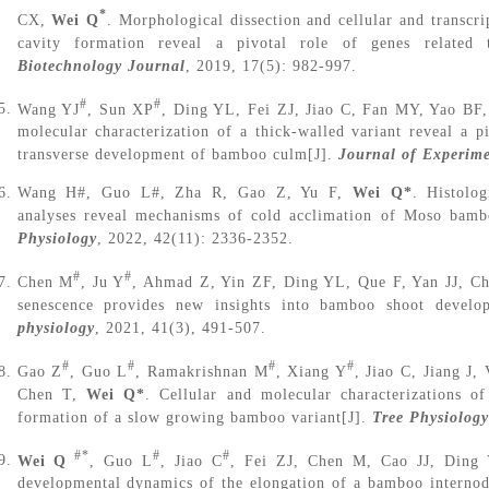
*
CX,
Wei Q
. Morphological dissection and cellular and transcr
cavity formation reveal a pivotal role of genes related
Biotechnology Journal
, 2019, 17(5): 982-997.
#
#
Wang YJ
, Sun XP
, Ding YL, Fei ZJ, Jiao C, Fan MY, Yao BF
molecular characterization of a thick-walled variant reveal a p
transverse development of bamboo culm[J].
Journal of
Experime
Wang H#, Guo L#, Zha R, Gao Z, Yu F,
Wei Q*
. Histolo
analyses reveal mechanisms of cold acclimation of Moso bamb
Physiology
, 2022, 42(11): 2336-2352.
#
#
Chen M
, Ju Y
, Ahmad Z, Yin ZF, Ding YL, Que F, Yan JJ, C
senescence provides new insights into bamboo shoot develo
physiology
, 2021, 41(3), 491-507.
#
#
#
#
Gao Z
, Guo L
, Ramakrishnan M
, Xiang Y
, Jiao C, Jiang J
Chen T,
Wei Q*
. Cellular and molecular characterizations of
formation of a slow growing bamboo variant[J].
Tree Physiology
#*
#
#
Wei Q
, Guo L
, Jiao C
, Fei ZJ, Chen M, Cao JJ, Ding 
developmental dynamics of the elongation of a bamboo internode