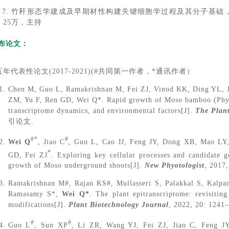
7. 竹秆形态学建成及早期材性构建关键细胞学过程及其分子基础，2
，25万，主持
布论文：
年代表性论文(2017-2021)(#共同第一作者，*通讯作者）
Chen M, Guo L, Ramakrishnan M, Fei ZJ, Vinod KK, Ding YL, 
ZM, Yu F, Ren GD, Wei Q*. Rapid growth of Moso bamboo (Phyll
transcriptome dynamics, and environmental factors[J].
The Plant
引论文.
#*
#
Wei Q
, Jiao C
, Guo L, Cao JJ, Feng JY, Dong XB, Mao LY,
*
GD, Fei ZJ
. Exploring key cellular processes and candidate g
growth of Moso underground shoots[J].
New Phyotologist
,
2017,
Ramakrishnan M#, Rajan KS#, Mullasseri S, Palakkal S, Kal
Ramasamy S*,
Wei Q*
. The plant epitranscriptome: revisiti
modifications[J].
Plant Biotechnology Journal
, 2022, 20: 1241
#
#
Guo L
, Sun XP
, Li ZR, Wang YJ, Fei ZJ, Jiao C, Feng J