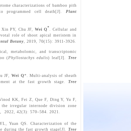
iptome characterizations of bamboo pith
 to programmed cell death[J].
Plant
*
, Xin PY, Chu JF,
Wei Q
. Cellular and
ivotal role of shoot apical meristem in
ntal Botany
, 2019, 70(15): 3911-3926.
gical, metabolomic, and transcriptomic
oo (
Phyllostachys edulis
) leaf[J].
Tree
hu JF,
Wei Q
*. Multi-analysis of sheath
pment at the fast growth stage.
Tree
, Vinod KK, Fei Z, Que F, Ding Y, Yu F,
 the irregular internode division zone
, 2022, 42(3): 570–584. 2021.
YL, Yuan QS. Characterization of the
 during the fast growth stage[J].
Tree