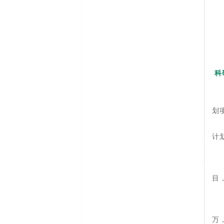
科
划
计
目
万