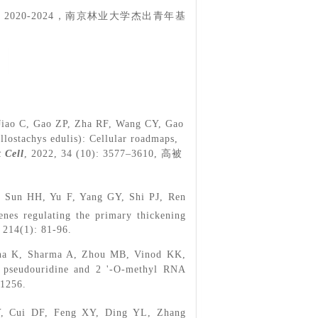
020-2024，南京林业大学杰出青年基
Jiao C, Gao ZP, Zha RF, Wang CY, Gao
ostachys edulis): Cellular roadmaps,
 Cell
, 2022, 34 (10): 3577
–
3610, 高被
 Sun HH, Yu F, Yang GY, Shi PJ, Ren
enes regulating the primary thickening
 214(1): 81-96.
pana K, Sharma A, Zhou MB, Vinod KK,
ng pseudouridine and 2 '-O-methyl RNA
–1256.
Y, Cui DF, Feng XY, Ding YL, Zhang