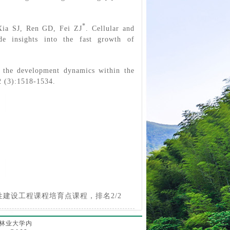
*
ia SJ, Ren GD, Fei ZJ
. Cellular and
ide insights into the fast growth of
f the development dynamics within the
2 (3):1518-1534.
建设工程课程培育点课程，排名2/2
京林业大学内